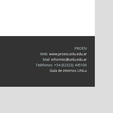
PROESI
Web:
www.proesi.unlu.edu.ar
Mail:
informes@unlu.edu.ar
Teléfonos: +54 (02323) 445100
Guía de internos UNLu