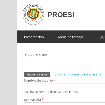
Presentación
Áreas de trabajo
¿Q
Se encuentra usted aquí
Inicio
» Mi cuenta
Solapas principales
Iniciar sesión
(solapa activa)
Solicitar una nueva contraseña
Nombre de usuario
*
Escriba su nombre de usuario en PROESI.
Contraseña
*