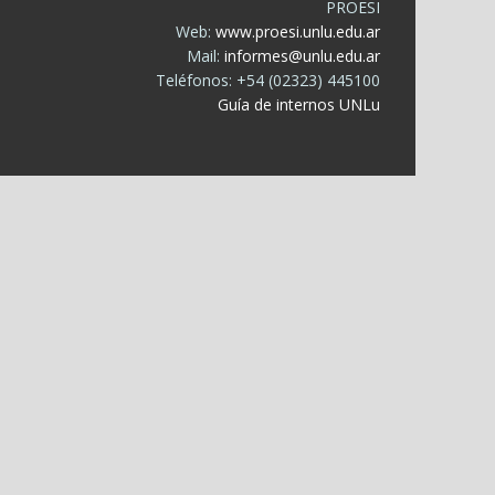
PROESI
Web:
www.proesi.unlu.edu.ar
Mail:
informes@unlu.edu.ar
Teléfonos: +54 (02323) 445100
Guía de internos UNLu