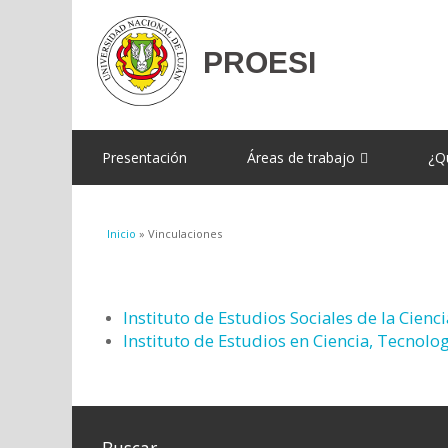
Presentación
Áreas de trabajo
¿Q
Se encuentra usted aquí
Inicio
» Vinculaciones
Instituto de Estudios Sociales de la Cien
Instituto de Estudios en Ciencia, Tecnolo
Buscar